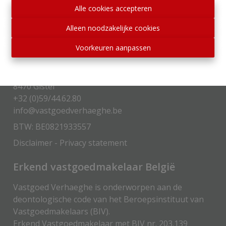
Alle cookies accepteren
Alleen noodzakelijke cookies
Voorkeuren aanpassen
Contactgegevens
Stationsstraat 58
8470 Gistel
+32 (0)59/44.62.80
info@vastgoedverhaeghe.be
BTW: BE0821933557
Disclaimer
-
Privacy statement
Erkend vastgoedmakelaar België
Vastgoed Verhaeghe is onderworpen aan de
deontologische code van het Beroepsinstituut van
Vastgoedmakelaars (
BIV
).
Erkend Vastgoedmakelaar met BIV nr. 203.139