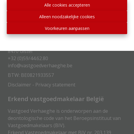
Alle cookies accepteren
Alleen noodzakelijke cookies
Voorkeuren aanpassen
Contactgegevens
Stationsstraat 58
8470 Gistel
+32 (0)59/44.62.80
info@vastgoedverhaeghe.be
BTW: BE0821933557
Disclaimer
-
Privacy statement
Erkend vastgoedmakelaar België
Vastgoed Verhaeghe is onderworpen aan de
deontologische code van het Beroepsinstituut van
Vastgoedmakelaars (
BIV
).
Erkend Vastgoedmakelaar met BIV nr. 203.139