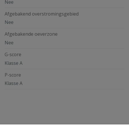
Nee
Afgebakend overstromingsgebied
Nee
Afgebakende oeverzone
Nee
G-score
Klasse A
P-score
Klasse A