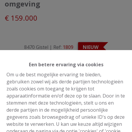
omgeving
€ 159.000
8470 Gistel
|
Ref:
1809
NIEUW
Een betere ervaring via cookies
Vorige
Lijst
Volgende
Om u de best mogelijke ervaring te bieden,
Info aanvragen
gebruiken zowel wij als derde partijen technologieën
zoals cookies om toegang te krijgen tot
apparaatinformatie en/of deze op te slaan. Door in te
stemmen met deze technologieën, stelt u ons en
480 m²
derde partijen in de mogelijkheid persoonlijke
gegevens zoals browsegedrag of unieke ID's op deze
website te verwerken. U kan uw keuze altijd wijzigen
Een mooi perceel bouwgrond van 480 m2 (LOT 1 op
onderaan de pagina via de optie 'cookies' of 'cookie