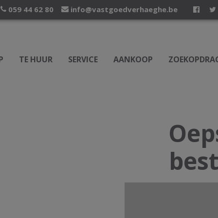
059 44 62 80
info@vastgoedverhaeghe.be
P
TE HUUR
SERVICE
AANKOOP
ZOEKOPDRA
Oeps
best