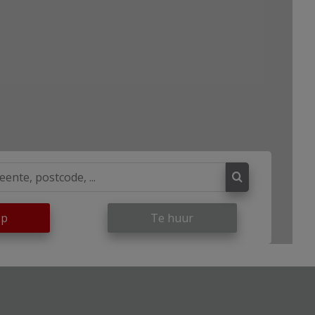
op
Te huur